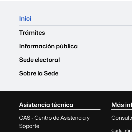
Mapa del web
Inici
Trámites
Información pública
Sede electoral
Sobre la Sede
Contacto e información 
Asistencia técnica
Más in
CAS - Centro de Asistencia y
Consult
Soporte
Cada trámi