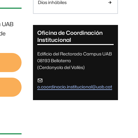
Días inhábiles
a UAB
Oficina de Coordinación
ede
Institucional
Edificio del Rectorado Campus UAB
08193 Bellaterra
(Cerdanyola del Vallès)
o.coordinacio.institucional@uab.cat