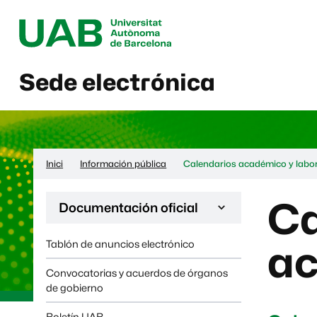
Sede electrónica
Inici
Información pública
Calendarios académico y labo
Ca
Desplega la navegación de la página:
Documentación oficial
Tablón de anuncios electrónico
ac
Convocatorias y acuerdos de órganos
de gobierno
Boletín UAB