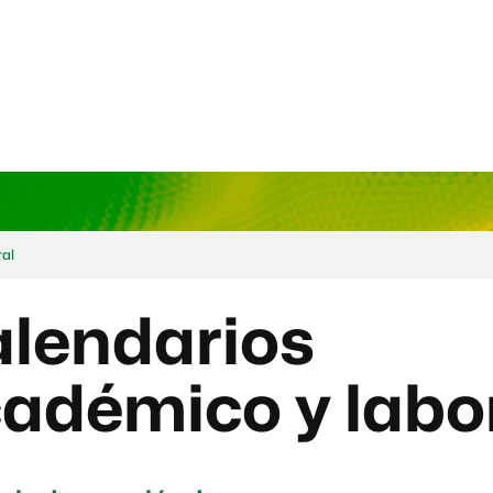
ral
lendarios
adémico y labo