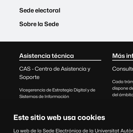
Sede electoral
Sobre la Sede
Contacto e información 
Asistencia técnica
Más in
CAS - Centro de Asistencia y
Consult
Soporte
Cada trámi
dispone de
Vicegerencia de Estrategia Digital y de
del ámbito
Sistemas de Información
Consul
Recibir soporte
felicitacio
Este sitio web usa cookies
93 581 21 00
La web de la Sede Electrónica de la Universitat Aut
cas@uab.cat