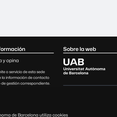
legal
formación
Sobre la web
Universitat Autònoma de Barc
a y opina
te o servicio de esta sede
 la información de contacto
 de gestión correspondiente.
tas, sugerencias, quejas y
Fecha y hora oficiales
nes
Aviso legal
Protección de da
ònoma de Barcelona utiliza cookies