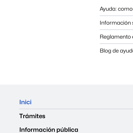
Ayuda: como 
Información 
Reglamento e
Blog de ayud
Mapa del web
Inici
Trámites
Información pública