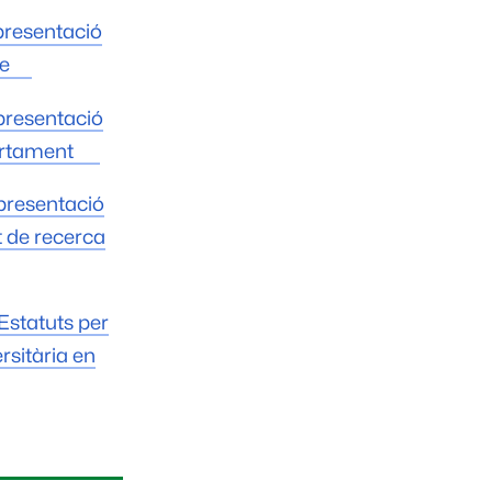
epresentació
re
epresentació
partament
epresentació
ut de recerca
 Estatuts per
rsitària en