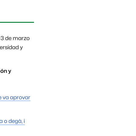
 13 de marzo
versidad y
ión y
e va aprovar
a o degà, i