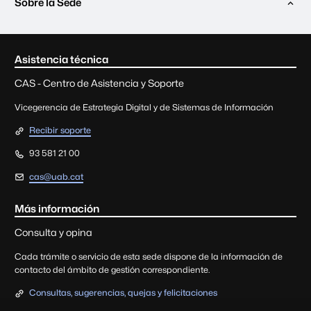
Sobre la Sede
Contacto e información le
Asistencia técnica
CAS - Centro de Asistencia y Soporte
Vicegerencia de Estrategia Digital y de Sistemas de Información
Recibir soporte
93 581 21 00
cas@uab.cat
Más información
Consulta y opina
Cada trámite o servicio de esta sede dispone de la información de
contacto del ámbito de gestión correspondiente.
Consultas, sugerencias, quejas y felicitaciones