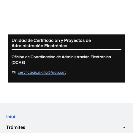
Informació complementària
Unidad de Certificación y Proyectos de
Administración Electrónica
Oficina de Coordinación de Administración Electrónica
(OCAE)
certificacio.digital@uab.cat
Mapa del web
Inici
Trámites