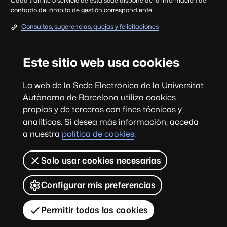
Cada trámite o servicio de esta sede dispone de la información de
contacto del ámbito de gestión correspondiente.
Consultas, sugerencias, quejas y felicitaciones
Sobre la web
Este sitio web usa cookies
Universitat Autònoma de Barcelona
La web de la Sede Electrónica de la Universitat
Autònoma de Barcelona utiliza cookies
propias y de terceros con fines técnicos y
Actualiza
Fecha y hora oficiales
analíticos. Si desea más información, acceda
a nuestra
política de cookies
.
Aviso legal
Protección de datos
Sobre la Sede
Accesibilidad web
Solo usar cookies necesarias
La sede electrónica es la dirección electrónica de la
Universidad a través de la cual los miembros de la comunidad
Configurar mis preferencias
universitaria y terceros pueden acceder a la información,
servicios y trámites electrónicos.
Permitir todas las cookies
© 2026 Universitat Autònoma de Barcelona - Seu Electrònica