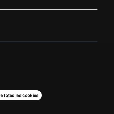
elona
Actualitza
s
Sobre la Seu
Accessibilitat web
 electrònica de la Universitat a través de la qual
niversitària i tercers poden accedir a la
ràmits electrònics.
e Barcelona - Seu Electrònica
e totes les cookies