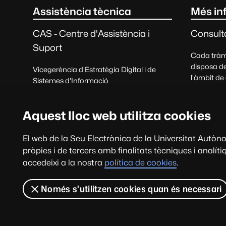
Contacte i informació l
Assistència tècnica
Més in
CAS - Centre d'Assistència i
Consulta
Suport
Cada tràmi
disposa de
Vicegerència d'Estratègia Digital i de
l'àmbit de
Sistemes d'Informació
Consul
Rebre suport
felicitacio
Aquest lloc web utilitza cookies
93 581 21 00
El web de la Seu Electrònica de la Universitat Autòn
cas@uab.cat
pròpies i de tercers amb finalitats tècniques i analít
accedeixi a la nostra
política de cookies
.
Només s’utilitzen cookies quan és necessari