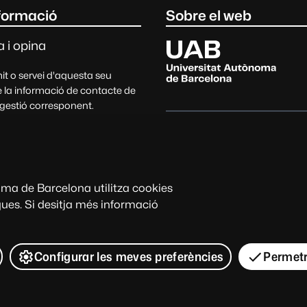
egal
formació
Sobre el web
Universitat Autònoma de Barc
 i opina
t o servei d'aquesta seu
 la informació de contacte de
 gestió corresponent.
tes, suggeriments, queixes i
Data i hora oficials
ns
Avís legal
Protecció de dade
oma de Barcelona utilitza cookies
La seu electrònica és l'adreça
iques. Si desitja més informació
els membres de la comunitat u
informació, als serveis i als t
© 2026 Universitat Autònoma d
Configurar les meves preferències
Permetr