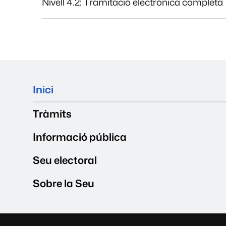
Nivell 4.2: Tramitació electrònica completa
Mapa del web
Inici
Tràmits
Informació pública
Seu electoral
Sobre la Seu