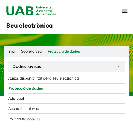
Menú
Seu electrònica
Inici
Sobre la Seu
Protecció de dades
Desplega la navegació de la pàgina:
Dades i avisos
Avisos disponibilitat de la seu electrònica
Protecció de dades
Avís legal
Accessibilitat web
Política de cookies