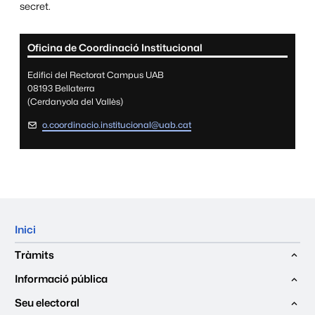
secret.
Informació complementària
Oficina de Coordinació Institucional
Edifici del Rectorat Campus UAB
08193 Bellaterra
(Cerdanyola del Vallès)
o.coordinacio.institucional@uab.cat
Mapa del web
Inici
Tràmits
Informació pública
Seu electoral