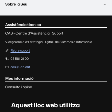
Sobre la Seu
Contacte i informació lega
Assistència tècnica
CAS - Centre d'Assistència i Suport
Vicegerència d'Estratègia Digital i de Sistemes d'Informació
Rebre suport
93 581 21 00
cas@uab.cat
Més informació
Consulta i opina
Cada tràmit o servei d'aquesta seu disposa de la informació de
contacte de l'àmbit de gestió corresponent.
Aquest lloc web utilitza
Consultes, suggeriments, queixes i felicitacions