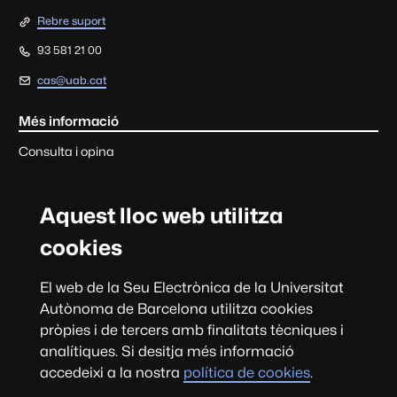
Rebre suport
93 581 21 00
cas@uab.cat
Més informació
Consulta i opina
Cada tràmit o servei d'aquesta seu disposa de la informació de
contacte de l'àmbit de gestió corresponent.
Aquest lloc web utilitza
Consultes, suggeriments, queixes i felicitacions
cookies
Sobre el web
El web de la Seu Electrònica de la Universitat
Universitat Autònoma de Barcelona
Autònoma de Barcelona utilitza cookies
pròpies i de tercers amb finalitats tècniques i
analítiques. Si desitja més informació
accedeixi a la nostra
política de cookies
.
Actualitza
Data i hora oficials