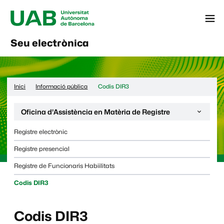
Menú
Seu electrònica
Inici
Informació pública
Codis DIR3
Desplega la navegació de la pàgina:
Oficina d'Assistència en Matèria de Registre
Registre electrònic
Registre presencial
Registre de Funcionaris Habiilitats
Codis DIR3
Codis DIR3