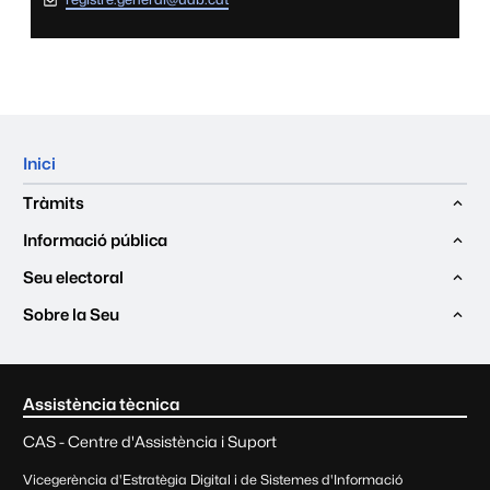
Mapa del web
Inici
Tràmits
Informació pública
Seu electoral
Sobre la Seu
Contacte i informació lega
Assistència tècnica
CAS - Centre d'Assistència i Suport
Vicegerència d'Estratègia Digital i de Sistemes d'Informació