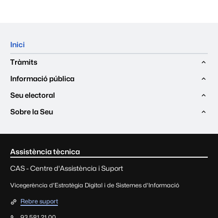
Mapa del web
Inici
Tràmits
Informació pública
Seu electoral
Sobre la Seu
Contacte i informació lega
Assistència tècnica
CAS - Centre d'Assistència i Suport
Vicegerència d'Estratègia Digital i de Sistemes d'Informació
Rebre suport
93 581 21 00