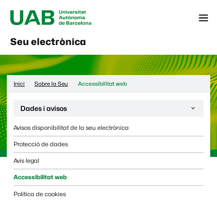
Menú
Seu electrònica
Inici
Sobre la Seu
Accessibilitat web
Desplega la navegació de la pàgina:
Dades i avisos
Avisos disponibilitat de la seu electrònica
Protecció de dades
Avís legal
Accessibilitat web
Política de cookies