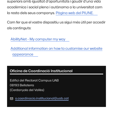
superiors amb igualtat d'oportunitats i gaudir d'una vida
acadèmica i social plena i autònoma a la universitat com
la resta dels seus companys.
Pàgina web del PIUNE.
Com fer que el vostre dispositiu us sigui més útil per accedir
als continguts:
AbilityNet - My computer my way
Additional information on how to customise our website
appearance
Informació complementària
Oficina de Coordinació Institucional
Edifici del Rectorat Campus UAB
08193 Bellaterra
(Cerdanyola del Vallès)
o.coordinacio.institucional@uab.cat