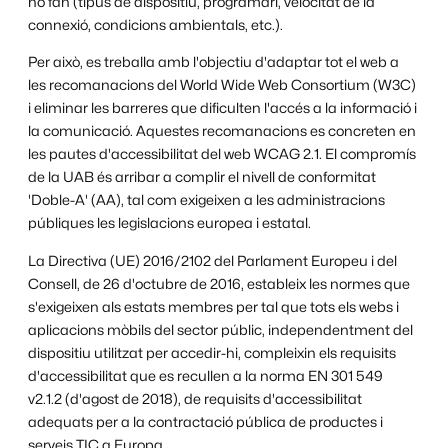
ho fan (tipus de dispositiu, programari, velocitat de la
connexió, condicions ambientals, etc.).
Per això, es treballa amb l'objectiu d'adaptar tot el web a
les recomanacions del World Wide Web Consortium (W3C)
i eliminar les barreres que dificulten l'accés a la informació i
la comunicació. Aquestes recomanacions es concreten en
les pautes d'accessibilitat del web WCAG 2.1. El compromís
de la UAB és arribar a complir el nivell de conformitat
'Doble-A' (AA), tal com exigeixen a les administracions
públiques les legislacions europea i estatal.
La Directiva (UE) 2016/2102 del Parlament Europeu i del
Consell, de 26 d'octubre de 2016, estableix les normes que
s'exigeixen als estats membres per tal que tots els webs i
aplicacions mòbils del sector públic, independentment del
dispositiu utilitzat per accedir-hi, compleixin els requisits
d'accessibilitat que es recullen a la norma EN 301 549
v2.1.2 (d'agost de 2018), de requisits d'accessibilitat
adequats per a la contractació pública de productes i
serveis TIC a Europa.