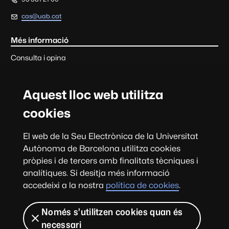
cas@uab.cat
Més informació
Consulta i opina
Cada tràmit o servei d'aquesta seu disposa de la informació de
contacte de l'àmbit de gestió corresponent.
Aquest lloc web utilitza
Consultes, suggeriments, queixes i felicitacions
cookies
Sobre el web
El web de la Seu Electrònica de la Universitat
Universitat Autònoma de Barcelona
Autònoma de Barcelona utilitza cookies
pròpies i de tercers amb finalitats tècniques i
analítiques. Si desitja més informació
accedeixi a la nostra
política de cookies
.
Actualitza
Data i hora oficials
Només s’utilitzen cookies quan és
Avís legal
Protecció de dades
Sobre la Seu
Accessibilitat web
necessari