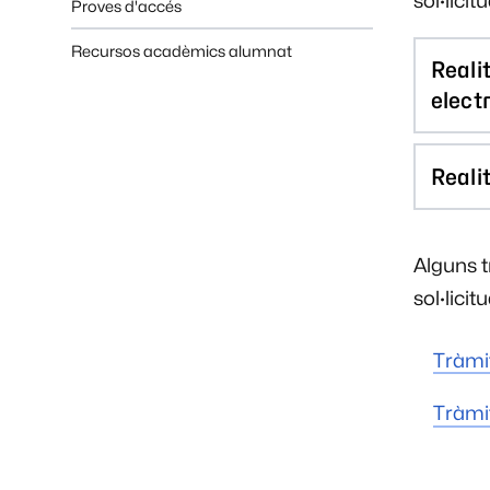
sol·lici
Proves d'accés
Recursos acadèmics alumnat
Realit
elect
Realit
Alguns t
sol·licit
Tràmi
Tràmi