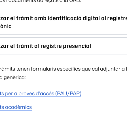
tuds i documents adreçats a la UAB.
zar el tràmit amb identificació digital al registr
rònic
zar el tràmit al registre presencial
ràmits tenen formularis específics que cal adjuntar a 
ud genèrica:
ts per a proves d'accés (PAU/PAP)
ts acadèmics