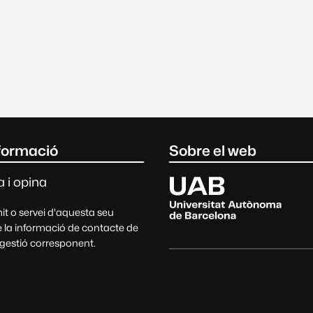
egal
formació
Sobre el web
Universitat Autònoma de Barc
 i opina
t o servei d'aquesta seu
 la informació de contacte de
 gestió corresponent.
tes, suggeriments, queixes i
Data i hora oficials
ns