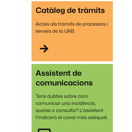
Catàleg de tràmits
Accés als tràmits de processos i
serveis de la UAB.
Assistent de
comunicacions
Tens dubtes sobre com
comunicar una incidència,
queixa o consulta? L'assistent
t'indicarà el canal més adequat.