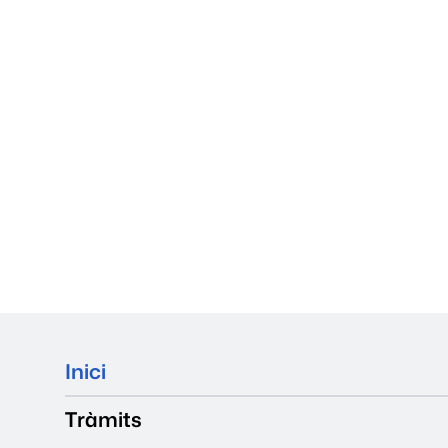
Mapa del web
Inici
Tràmits