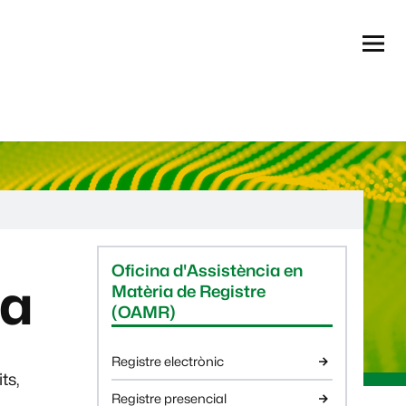
Menú
Informació complementària
Oficina d'Assistència en
ca
Matèria de Registre
(OAMR)
Registre electrònic
ts,
Registre presencial