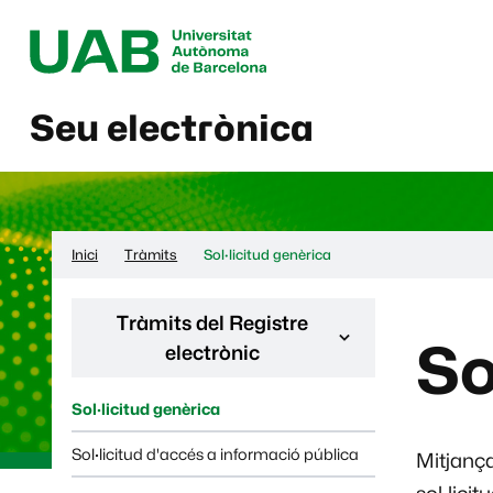
Seu electrònica
Inici
Tràmits
Sol·licitud genèrica
Desplega la navegació de la pàgina:
Tràmits del Registre
So
electrònic
Sol·licitud genèrica
Sol·licitud d'accés a informació pública
Mitjança