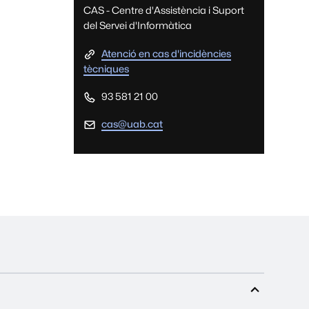
CAS - Centre d'Assistència i Suport
del Servei d'Informàtica
Atenció en cas d'incidències
tècniques
93 581 21 00
cas@uab.cat