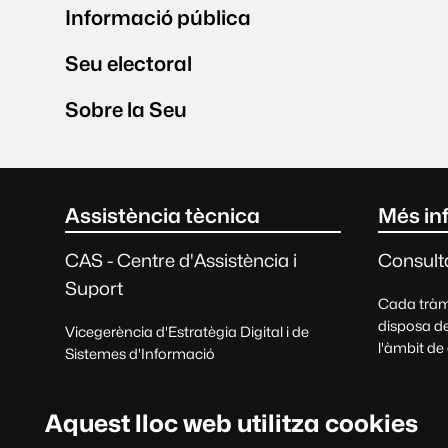
Informació pública
Seu electoral
Sobre la Seu
Contacte i informació l
Assistència tècnica
Més in
CAS - Centre d'Assistència i
Consulta
Suport
Cada tràmi
disposa de
Vicegerència d'Estratègia Digital i de
l'àmbit de
Sistemes d'Informació
Consul
Rebre suport
felicitacio
Aquest lloc web utilitza cookies
93 581 21 00