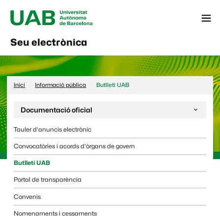
Menú
Seu electrònica
Inici
Informació pública
Butlletí UAB
Desplega la navegació de la pàgina:
Documentació oficial
Tauler d'anuncis electrònic
Convocatòries i acords d'òrgans de govern
Butlletí UAB
Portal de transparència
Convenis
Nomenaments i cessaments