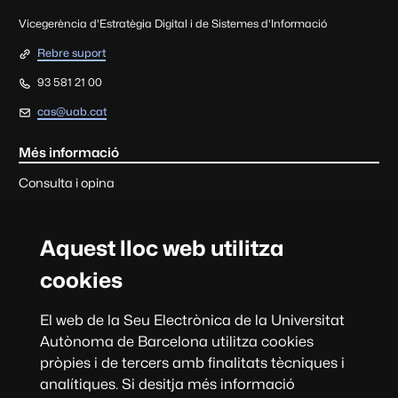
Vicegerència d'Estratègia Digital i de Sistemes d'Informació
Rebre suport
93 581 21 00
cas@uab.cat
Més informació
Consulta i opina
Cada tràmit o servei d'aquesta seu disposa de la informació de
contacte de l'àmbit de gestió corresponent.
Aquest lloc web utilitza
Consultes, suggeriments, queixes i felicitacions
cookies
Sobre el web
El web de la Seu Electrònica de la Universitat
Universitat Autònoma de Barcelona
Autònoma de Barcelona utilitza cookies
pròpies i de tercers amb finalitats tècniques i
analítiques. Si desitja més informació